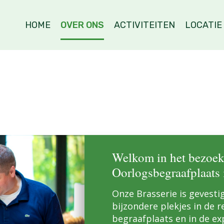
HOME
OVER ONS
ACTIVITEITEN
LOCATIE
Welkom in het bezoek
Oorlogsbegraafplaats 
Onze Brasserie is gevesti
bijzondere plekjes in de 
begraafplaats en in de ex