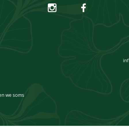
in
iten we soms